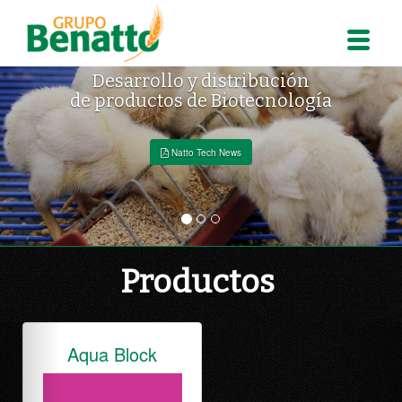
ción
Soluciones integra
ología
a las necesidades de
nutrición anima
Natto Tech News
Productos
Previous
Nex
Fito Choline